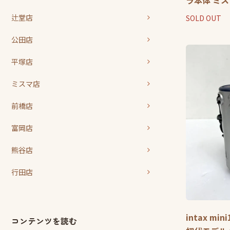
ラ本体 ミ
辻堂店
SOLD OUT
公田店
平塚店
ミスマ店
前橋店
富岡店
熊谷店
行田店
intax m
コンテンツを読む