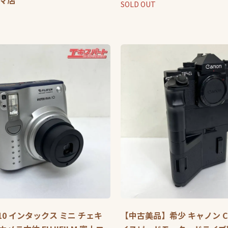
スマ店
SOLD OUT
ini10 インタックス ミニ チェキ
【中古美品】希少 キャノン Can