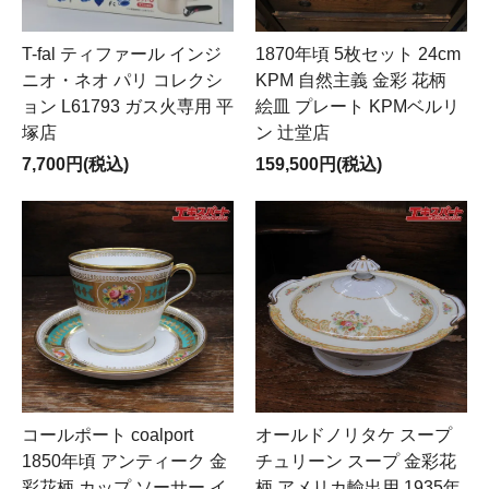
T-fal ティファール インジ
1870年頃 5枚セット 24cm
ニオ・ネオ パリ コレクシ
KPM 自然主義 金彩 花柄
ョン L61793 ガス火専用 平
絵皿 プレート KPMベルリ
塚店
ン 辻堂店
7,700円(税込)
159,500円(税込)
コールポート coalport
オールドノリタケ スープ
1850年頃 アンティーク 金
チュリーン スープ 金彩花
彩花柄 カップ ソーサー イ
柄 アメリカ輸出用 1935年