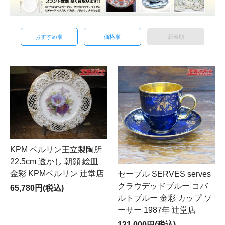
おすすめ順
価格順
新着順
KPM ベルリン王立製陶所
22.5cm 透かし 朝顔 絵皿
金彩 KPMベルリン 辻堂店
セーブル SERVES serves
クラウデッドブルー コバ
65,780円(税込)
ルトブルー 金彩 カップ ソ
ーサー 1987年 辻堂店
121,000円(税込)