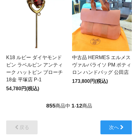
K18 ルビー ダイヤモンド
中古品 HERMES エルメス
ピン ラベルピン アンティ
ヴァルパライソ PM ポティ
ーク ハットピン ブローチ
ロン ハンドバッグ 公田店
18金 平塚店 P-1
173,800円(税込)
54,780円(税込)
855
1
12
商品中
-
商品
戻る
次へ