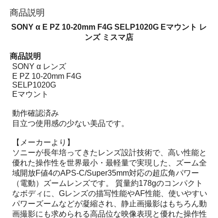
商品説明
SONY α E PZ 10-20mm F4G SELP1020G Eマウント レ
ンズ ミスマ店
商品説明
SONY α レンズ
E PZ 10-20mm F4G
SELP1020G
Eマウント
動作確認済み
目立つ使用感の少ない美品です。
【メーカーより】
ソニーが長年培ってきたレンズ設計技術で、高い性能と
優れた操作性を世界最小・最軽量で実現した、ズーム全
域開放F値4のAPS-C/Super35mm対応の超広角パワー
（電動）ズームレンズです。 質量約178gのコンパクト
なボディに、Gレンズの描写性能やAF性能、使いやすい
パワーズームなどが凝縮され、静止画撮影はもちろん動
画撮影にも求められる高品位な映像表現と優れた操作性