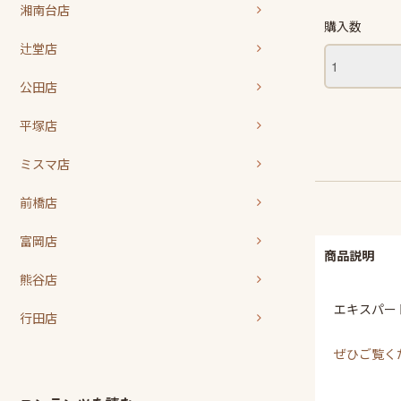
湘南台店
購入数
辻堂店
公田店
平塚店
ミスマ店
前橋店
富岡店
商品説明
熊谷店
エキスパー
行田店
ぜひご覧くだ