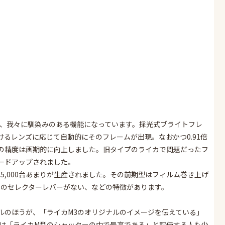
は、我々に馴染みのある機能になっています。採光式ブライトフレ
けるレンズに応じて自動的にそのフレームが出現。なおかつ0.91倍
の精度は画期的に向上しました。旧タイプのライカで問題だったフ
ードアップされました。
で215,000台あまりが生産されました。その前期型はフィルム巻き上げ
えのセレクターレバーがない、などの特徴があります。
ルのほうが、「ライカM3のオリジナルのイメージを伝えている」
さは「ライカM型のシャッターの中で最高である」と評価する人も少