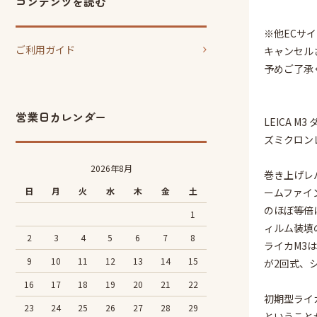
コンテンツを読む
※他ECサ
ご利用ガイド
キャンセル
予めご了承
営業日カレンダー
LEICA M
ズミクロン
2026年8月
巻き上げレ
日
月
火
水
木
金
土
ームファイ
のほぼ等倍
1
ィルム装填
2
3
4
5
6
7
8
ライカM3は
9
10
11
12
13
14
15
が2回式、
16
17
18
19
20
21
22
初期型ライ
23
24
25
26
27
28
29
ということ