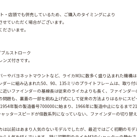
イト・店頭でも併売しているため、ご購入のタイミングにより
させていただく場合がございます。
くださいませ。
3 ダブルストローク
レンズ付きです。
バーやバヨネットマウントなど、ライカM3に数多く盛り込まれた機構
ンダーに組み込まれた50、90、135ミリのプライトフレームは、取り付
に近いファインダーの基線長は従来のライカよりも長く、ファインダー
の問題も、裏蓋の一部を跳ね上げ式にして従来の方法よりはるかにスピ
1954年製の製造番号700000に始まり、1966年に製造中止になるま
シャッタースピードが倍数系列になっていない、ファインダーの切り替
カは以前はあまり人気のないモデルでしたが、最近ではごく初期のモデ
から人気を呼んでいます。特に初期型のライカM3のシャッターの静か