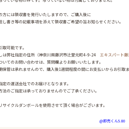
写っている物のみです。写っていない物は付属しておりません。
の方には領収書を発行いたしますので、ご購入後に
但し書き等の記載事項を添えて領収書ご希望の旨お知らせください。
引取可能です。
しは弊社指定の住所（神奈川県藤沢市辻堂元町4-9-24
エキスパート藤
ついてのお問い合わせは、質問欄よりお願いいたします。
期保管は承れませんので、購入後1週間程度の間にお支払いからお引取
指定の運送会社でのお届けとなります。
方法のご指定は承っておりませんのでご了承ください。
リサイクルダンボールを使用させて頂く場合がございます。
@即売くん5.80