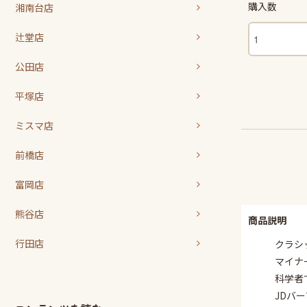
購入数
湘南台店
辻堂店
公田店
平塚店
ミスマ店
前橋店
富岡店
熊谷店
商品説明
行田店
クラシ
マイナ
科学者
JDバ