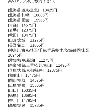
案の上、入札ご検討下さい。
[北海道 道東/道北] 18425円
[北海道 札幌] 16885円
[北海道 函館] 15565円
[青森] 14575円
[岩手] 12375円
[秋田] 13475円
[山形/宮城] 11275円
[長野/福島] 11055円
[神奈川/東京/埼玉/千葉/群馬/栃木/茨城/静岡/山梨]
10945円
[愛知/岐阜/新潟] 11275円
[奈良/滋賀/三重/石川/富山] 11495円
[兵庫/大阪/京都/福井] 12375円
[和歌山] 13475円
[岡山/鳥取] 14575円
[広島/島根] 15565円
[山口] 16335円
[徳島] 13695円
[香川] 14795円
[高知/愛媛] 15785円